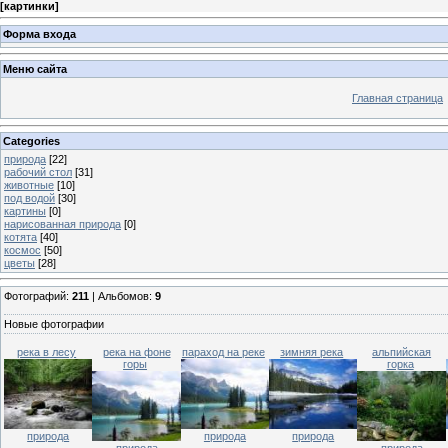
[
картинки
]
Форма входа
Меню сайта
Главная страница
Categories
природа
[22]
рабочий стол
[31]
животные
[10]
под водой
[30]
картины
[0]
нарисованная природа
[0]
котята
[40]
космос
[50]
цветы
[28]
Фотографий:
211
| Альбомов:
9
Новые фотографии
река в лесу
река на фоне
параход на реке
зимняя река
альпийская
горы
горка
природа
природа
природа