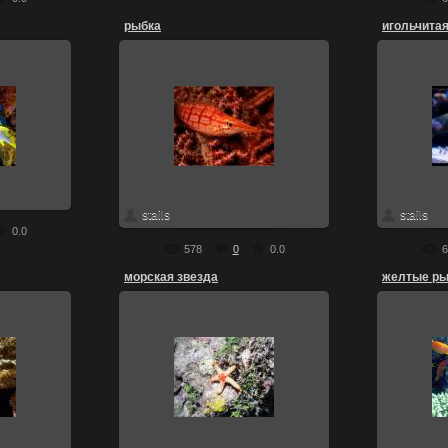
рыбка
игольчита
13.07.2010
смирно все
красная рыбка
ин
м
скачать
stails
с...
stails
0.0
578
0
0.0
6
морская звезда
желтые ры
13.07.2010
заж
морская звезда