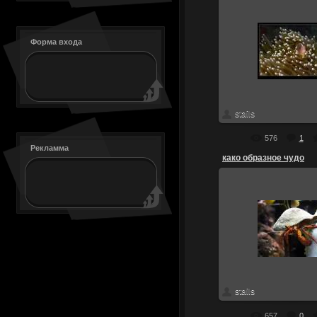
Форма входа
13.07.2010
рыбка выгляды
скачать
stails
576
1
Рекламма
како образное чудо
13.07.2010
како образное ч
скачать
stails
657
0