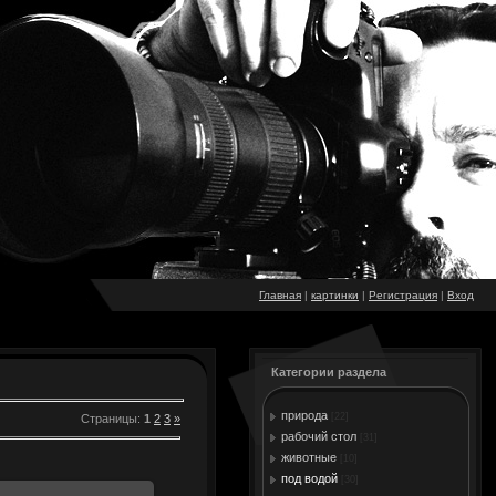
Главная
|
картинки
|
Регистрация
|
Вход
Категории раздела
природа
[22]
Страницы
:
1
2
3
»
рабочий стол
[31]
животные
[10]
под водой
[30]