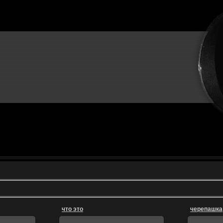
что это
черепашка