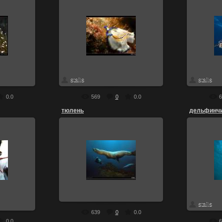
13.07.2010
вает
что это
чер
скачать
stails
скачать
stails
0.0
569
0
0.0
6
тюлень
дельфинч
13.07.2010
удо
тюлень
дел
stails
скачать
stails
639
0
0.0
0.0
6