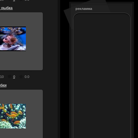
я рыбка
рекламма
13.07.2010
тересная рыбка
10
0
0.0
бки
13.07.2010
желтые рыбки