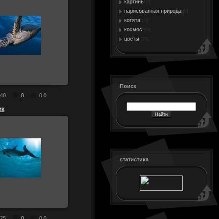
картины
[0]
нарисованная природа
[0]
котята
[40]
13.07.2010
космос
[50]
цветы
[28]
епашка подводой
Поиск
40
0
0.0
ик
13.07.2010
статистика
ьфин всплывает
25
0
0.0