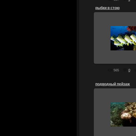
рыбки в стою
13.07.2010
наш отряд не победим 
мы тут стои
stails
565
0
подводный пейзаж
13.07.2010
подводный пей