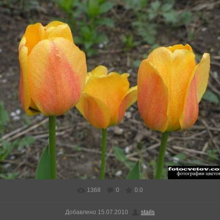
1368
0
0.0
Добавлено
15.07.2010
stails