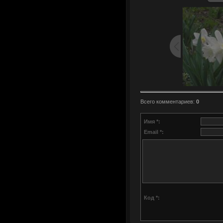
Всего комментариев
:
0
Имя *:
Email *:
Код *: