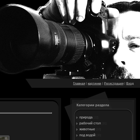
Главная
|
картинки
|
Регистрация
|
Вход
Категории раздела
природа
[22]
рабочий стол
[31]
животные
[10]
под водой
[30]