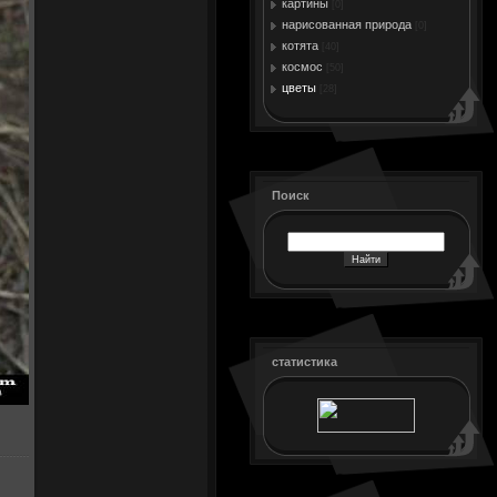
картины
[0]
нарисованная природа
[0]
котята
[40]
космос
[50]
цветы
[28]
Поиск
статистика