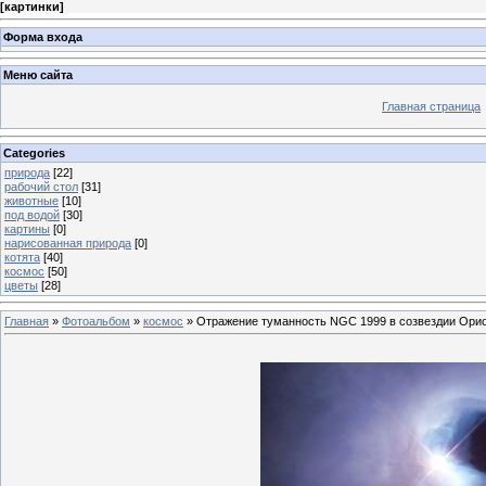
[
картинки
]
Форма входа
Меню сайта
Главная страница
Categories
природа
[22]
рабочий стол
[31]
животные
[10]
под водой
[30]
картины
[0]
нарисованная природа
[0]
котята
[40]
космос
[50]
цветы
[28]
Главная
»
Фотоальбом
»
космос
» Отражение туманность NGC 1999 в созвездии Ори