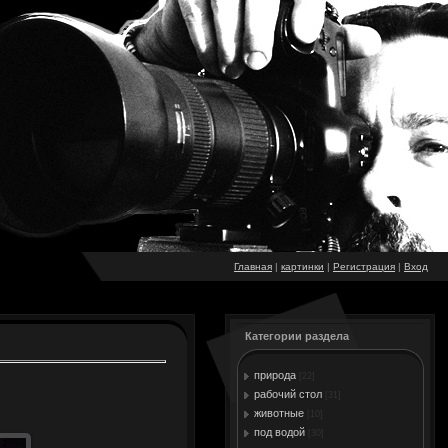
Главная
|
картинки
|
Регистрация
|
Вход
Категории раздела
природа
[22]
рабочий стол
[31]
животные
[10]
под водой
[30]