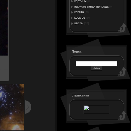
картины
[0]
нарисованная природа
[0]
котята
[40]
космос
[50]
цветы
[28]
Поиск
статистика