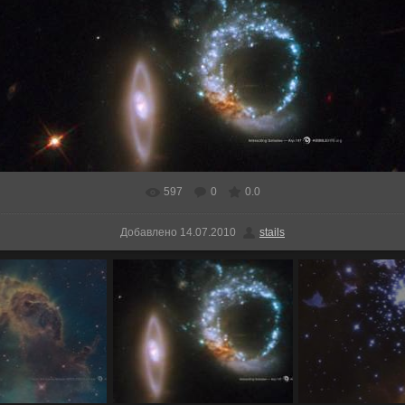
597
0
0.0
Добавлено
14.07.2010
stails