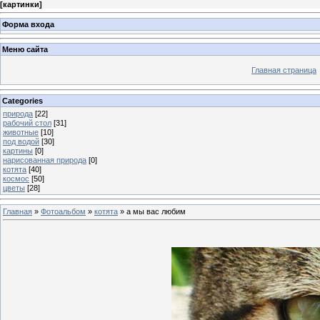
[
картинки
]
Форма входа
Меню сайта
Главная страница
Categories
природа
[22]
рабочий стол
[31]
животные
[10]
под водой
[30]
картины
[0]
нарисованная природа
[0]
котята
[40]
космос
[50]
цветы
[28]
Главная
»
Фотоальбом
»
котята
» а мы вас любим