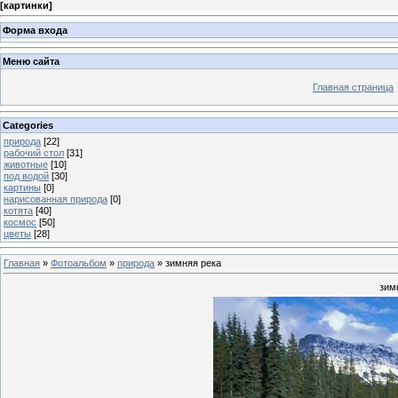
[
картинки
]
Форма входа
Меню сайта
Главная страница
Categories
природа
[22]
рабочий стол
[31]
животные
[10]
под водой
[30]
картины
[0]
нарисованная природа
[0]
котята
[40]
космос
[50]
цветы
[28]
Главная
»
Фотоальбом
»
природа
» зимняя река
зим