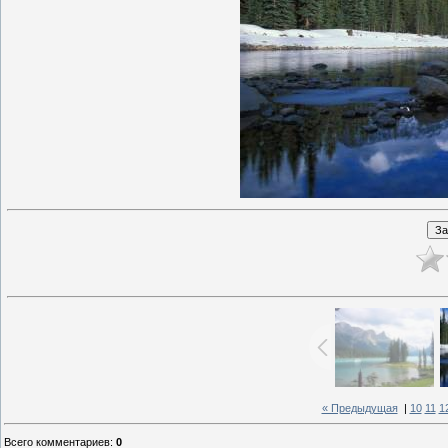
« Предыдущая
|
10
11
1
Всего комментариев
:
0