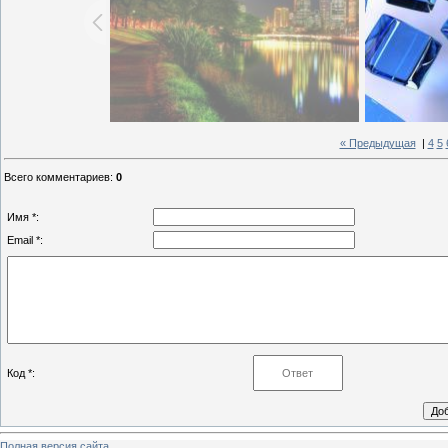
« Предыдущая
|
4
5
Всего комментариев
:
0
Имя *:
Email *:
Код *:
Полная версия сайта