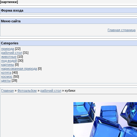
[
картинки
]
Форма входа
Меню сайта
Главная страница
Categories
природа
[22]
рабочий стол
[31]
животные
[10]
под водой
[30]
картины
[0]
нарисованная природа
[0]
котята
[40]
космос
[50]
цветы
[28]
Главная
»
Фотоальбом
»
рабочий стол
» кубики