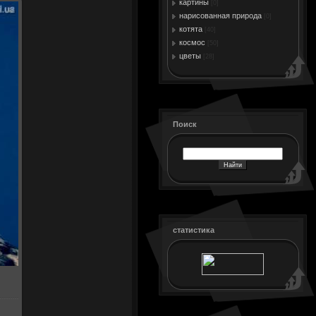
картины
[0]
нарисованная природа
[0]
котята
[40]
космос
[50]
цветы
[28]
Поиск
статистика