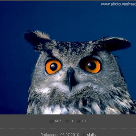
607
0
0.0
Добавлено
06.07.2010
stails