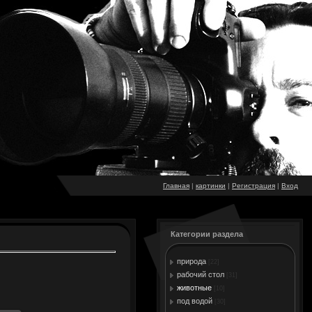
Главная
|
картинки
|
Регистрация
|
Вход
Категории раздела
природа
[22]
рабочий стол
[31]
животные
[10]
под водой
[30]