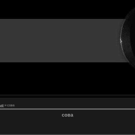
ые
» сова
сова